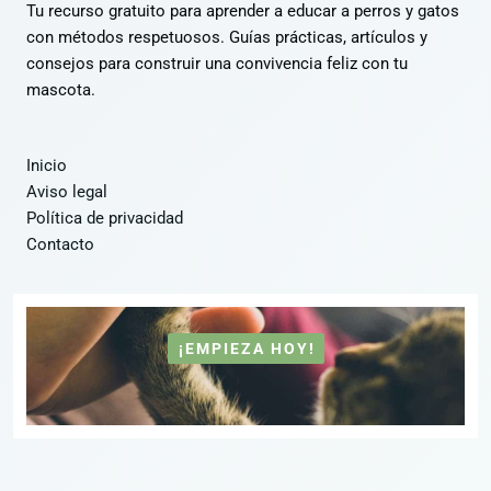
Tu recurso gratuito para aprender a educar a perros y gatos
n
con métodos respetuosos. Guías prácticas, artículos y
a
consejos para construir una convivencia feliz con tu
t
mascota.
i
v
Inicio
e
Aviso legal
:
Política de privacidad
Contacto
¡EMPIEZA HOY!